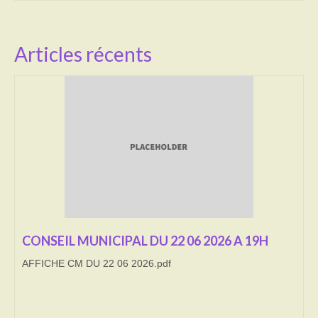
Activités
Articles récents
Poésie
Contact
Heures d’ouverture
Démarches administratives
CONSEILLER NUMERIQUE
Infos utiles
Salle polyvalente
CONSEIL MUNICIPAL DU 22 06 2026 A 19H
Service des eaux
AFFICHE CM DU 22 06 2026.pdf
L’école
Environnement