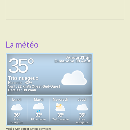
Transport
Cimetière
Culte
La météo
Correspondants de presse
LE BRULAGE DES VEGETAUX
DECHETS VERTS
Météo Condorcet
©
meteocity.com