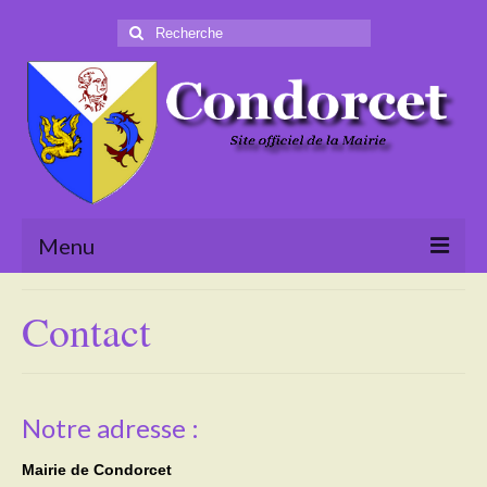
Rechercher
:
Menu
Accueil
Contact
La Mairie
Le village
Notre adresse :
Tourisme
Mairie de Condorcet
Actualités