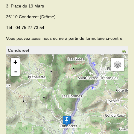
3, Place du 19 Mars
Activités
26110 Condorcet (Drôme)
Poésie
Tél.: 04 75 27 73 54
Contact
Vous pouvez aussi nous écrire à partir du formulaire ci-contre.
Heures d’ouverture
Condorcet
chargement de la carte - veuillez patienter...
Démarches administratives
+
-
CONSEILLER NUMERIQUE
Infos utiles
Salle polyvalente
Service des eaux
L’école
Environnement