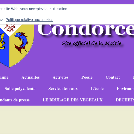
 ce site Web, vous acceptez leur utilisation.
ez :
Politique relative aux cookies
isme
Actualités
Activités
Poésie
Contact
Salle polyvalente
Service des eaux
L’école
Environn
ndants de presse
LE BRULAGE DES VEGETAUX
DECHET