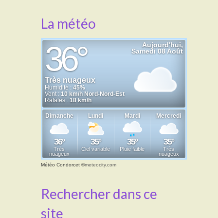
La météo
Météo Condorcet
©
meteocity.com
Rechercher dans ce
site