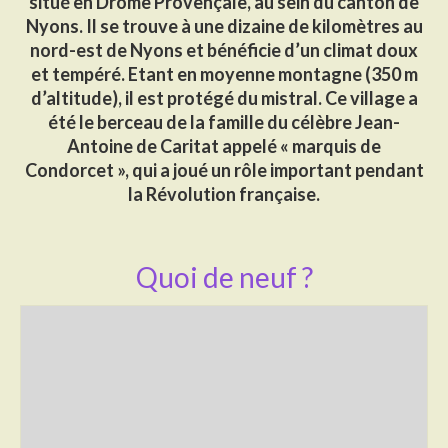
situé en Drôme Provençale, au sein du canton de
Nyons. Il se trouve à une dizaine de kilomètres au
Activités
nord-est de Nyons et bénéficie d’un climat doux
et tempéré. Etant en moyenne montagne (350 m
Poésie
d’altitude), il est protégé du mistral. Ce village a
Contact
été le berceau de la famille du célèbre Jean-
Antoine de Caritat appelé « marquis de
Heures d’ouverture
Condorcet », qui a joué un rôle important pendant
la Révolution française.
Démarches administratives
CONSEILLER NUMERIQUE
Quoi de neuf ?
Infos utiles
Salle polyvalente
Service des eaux
L’école
Environnement