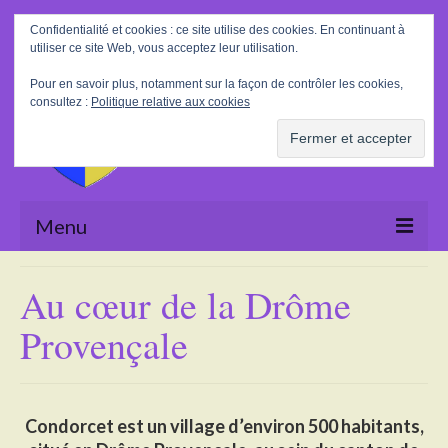
Rechercher
Confidentialité et cookies : ce site utilise des cookies. En continuant à
:
utiliser ce site Web, vous acceptez leur utilisation.
Pour en savoir plus, notamment sur la façon de contrôler les cookies,
consultez :
Politique relative aux cookies
Menu
Accueil
Au cœur de la Drôme
La Mairie
Provençale
Le village
Tourisme
Condorcet est un village d’environ 500 habitants,
Actualités