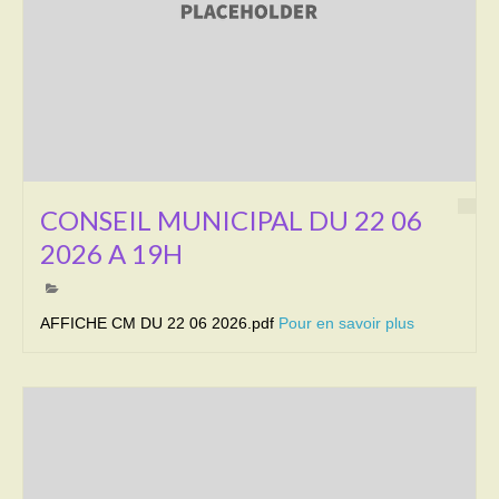
Transport
Cimetière
Culte
Correspondants de presse
CONSEIL MUNICIPAL DU 22 06
LE BRULAGE DES VEGETAUX
2026 A 19H
DECHETS VERTS
AFFICHE CM DU 22 06 2026.pdf
Pour en savoir plus