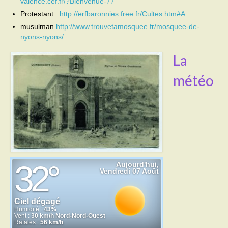
valence.cef.fr/?Bienvenue-77
Protestant :
http://erfbaronnies.free.fr/Cultes.htm#A
Activités
musulman
http://www.trouvetamosquee.fr/mosquee-de-
nyons-nyons/
Poésie
La
Contact
météo
Heures d’ouverture
Démarches administratives
CONSEILLER NUMERIQUE
Infos utiles
Salle polyvalente
Service des eaux
L’école
Environnement