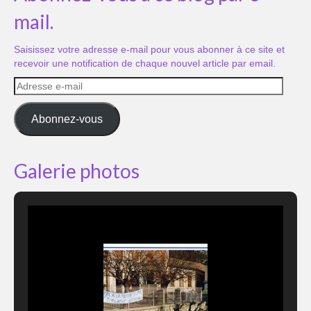
mail.
Saisissez votre adresse e-mail pour vous abonner à ce site et
recevoir une notification de chaque nouvel article par email.
Adresse
e-
mail
Abonnez-vous
Galerie photos