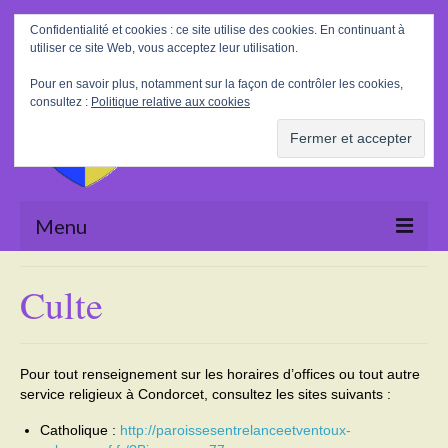
Rechercher
Confidentialité et cookies : ce site utilise des cookies. En continuant à
:
utiliser ce site Web, vous acceptez leur utilisation.
Pour en savoir plus, notamment sur la façon de contrôler les cookies,
consultez :
Politique relative aux cookies
Menu
Accueil
Culte
La Mairie
Le village
Pour tout renseignement sur les horaires d’offices ou tout autre
service religieux à Condorcet, consultez les sites suivants :
Tourisme
Catholique :
http://paroissesentrelanceetventoux-
Actualités