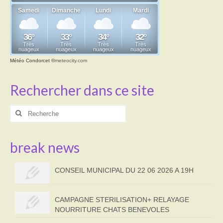
Transport
Cimetière
Culte
Météo Condorcet
©
meteocity.com
Correspondants de presse
Rechercher dans ce site
LE BRULAGE DES VEGETAUX
Rechercher
:
DECHETS VERTS
break news
CONSEIL MUNICIPAL DU 22 06 2026 A 19H
CAMPAGNE STERILISATION+ RELAYAGE
NOURRITURE CHATS BENEVOLES