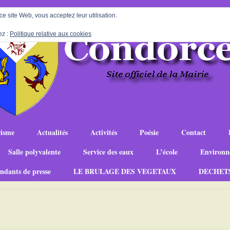
 ce site Web, vous acceptez leur utilisation.
ez :
Politique relative aux cookies
isme
Actualités
Activités
Poésie
Contact
Salle polyvalente
Service des eaux
L’école
Environn
ndants de presse
LE BRULAGE DES VEGETAUX
DECHET