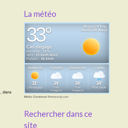
La météo
e, dans
Météo Condorcet
©
meteocity.com
Rechercher dans ce
site