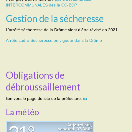
INTERCOMMUNALES des la CC-BDP
Transport
Gestion de la sécheresse
Cimetière
L’arrêté sécheresse de la Drôme vient d’être révisé en 2021.
Culte
Arrêté cadre Sécheresse en vigueur dans la Drôme
Correspondants de presse
LE BRULAGE DES VEGETAUX
Obligations de
DECHETS VERTS
débroussaillement
lien vers le page du site de la préfecture:
ici
La météo