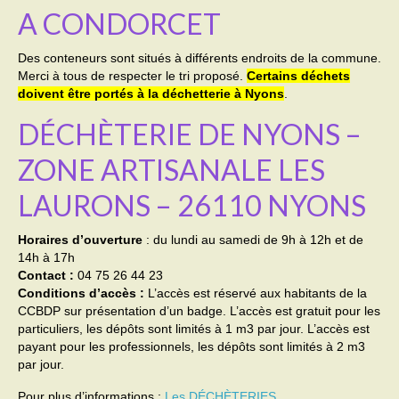
A CONDORCET
Activités
Des conteneurs sont situés à différents endroits de la commune.
Poésie
Merci à tous de respecter le tri proposé.
Certains déchets
doivent être portés à la déchetterie à Nyons
.
Contact
DÉCHÈTERIE DE NYONS –
Heures d’ouverture
ZONE ARTISANALE LES
Démarches administratives
LAURONS – 26110 NYONS
CONSEILLER NUMERIQUE
Horaires d’ouverture
: du lundi au samedi de 9h à 12h et de
Infos utiles
14h à 17h
Contact :
04 75 26 44 23
Salle polyvalente
Conditions d’accès :
L’accès est réservé aux habitants de la
CCBDP sur présentation d’un badge. L’accès est gratuit pour les
Service des eaux
particuliers, les dépôts sont limités à 1 m3 par jour. L’accès est
payant pour les professionnels, les dépôts sont limités à 2 m3
L’école
par jour.
Pour plus d’informations :
Les DÉCHÈTERIES
Environnement