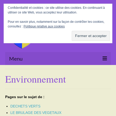
Rechercher
Confidentialité et cookies : ce site utilise des cookies. En continuant à
:
utiliser ce site Web, vous acceptez leur utilisation.
Pour en savoir plus, notamment sur la façon de contrôler les cookies,
consultez :
Politique relative aux cookies
Menu
Accueil
Environnement
La Mairie
Le village
Pages sur le sujet de :
Tourisme
DECHETS VERTS
LE BRULAGE DES VEGETAUX
Actualités