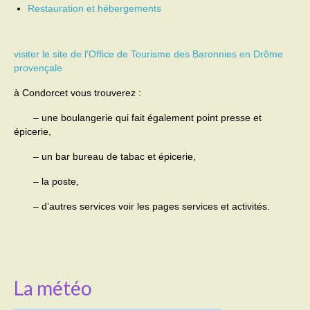
Restauration et hébergements
Activités
Poésie
visiter le site de l’Office de Tourisme des Baronnies en Drôme
provençale
Contact
à Condorcet vous trouverez :
Heures d’ouverture
– une boulangerie qui fait également point presse et
épicerie,
Démarches administratives
– un bar bureau de tabac et épicerie,
CONSEILLER NUMERIQUE
– la poste,
Infos utiles
– d’autres services voir les pages services et activités.
Salle polyvalente
Service des eaux
L’école
La météo
Environnement