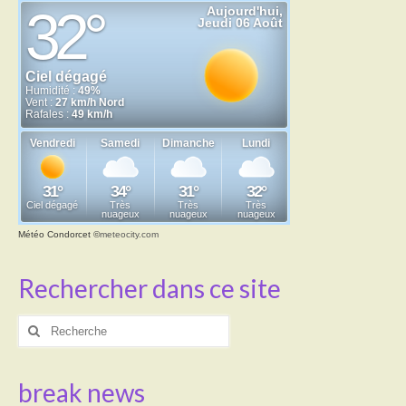
Transport
Cimetière
Culte
Correspondants de presse
LE BRULAGE DES VEGETAUX
DECHETS VERTS
Météo Condorcet
©
meteocity.com
Rechercher dans ce site
Rechercher
:
break news