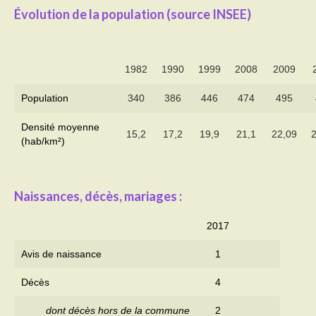
Évolution de la population (source INSEE)
Activités
Poésie
1982
1990
1999
2008
2009
Contact
Population
340
386
446
474
495
Heures d’ouverture
Densité moyenne
15,2
17,2
19,9
21,1
22,09
(hab/km²)
Démarches administratives
CONSEILLER NUMERIQUE
Naissances, décès, mariages :
Infos utiles
2017
Salle polyvalente
Avis de naissance
1
Service des eaux
Décès
4
L’école
dont décès hors de la commune
2
Environnement