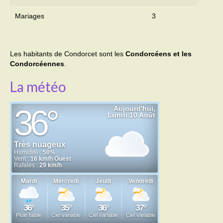
Mariages
3
Transport
Cimetière
Les habitants de Condorcet sont les
Condorcéens et les
Culte
Condorcéennes
.
Correspondants de presse
La météo
LE BRULAGE DES VEGETAUX
DECHETS VERTS