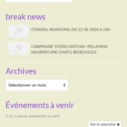
:
Transport
break news
Cimetière
CONSEIL MUNICIPAL DU 22 06 2026 A 19H
Culte
Correspondants de presse
CAMPAGNE STERILISATION+ RELAYAGE
NOURRITURE CHATS BENEVOLES
LE BRULAGE DES VEGETAUX
Archives
DECHETS VERTS
Archives
Événements à venir
Il n’y a aucun évènement à venir.
Voir le calendrier