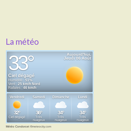
Transport
Cimetière
Culte
La météo
Correspondants de presse
LE BRULAGE DES VEGETAUX
DECHETS VERTS
Météo Condorcet
©
meteocity.com