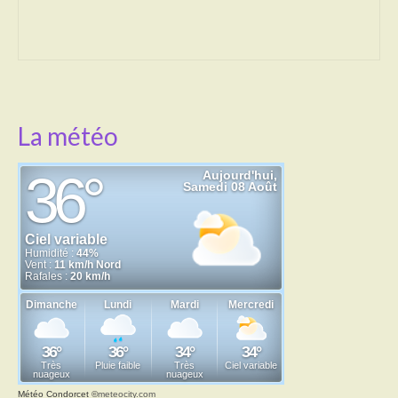
Transport
Cimetière
Culte
La météo
Correspondants de presse
LE BRULAGE DES VEGETAUX
DECHETS VERTS
Météo Condorcet
©
meteocity.com