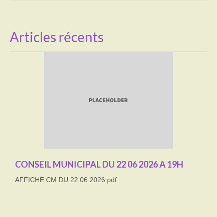
Activités
Articles récents
Poésie
Contact
Heures d’ouverture
Démarches administratives
CONSEILLER NUMERIQUE
Infos utiles
Salle polyvalente
CONSEIL MUNICIPAL DU 22 06 2026 A 19H
Service des eaux
AFFICHE CM DU 22 06 2026.pdf
L’école
Environnement