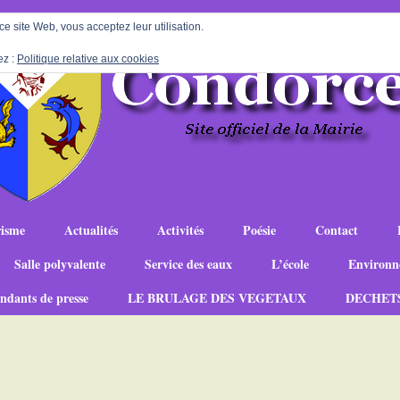
 ce site Web, vous acceptez leur utilisation.
ez :
Politique relative aux cookies
isme
Actualités
Activités
Poésie
Contact
Salle polyvalente
Service des eaux
L’école
Environn
ndants de presse
LE BRULAGE DES VEGETAUX
DECHET