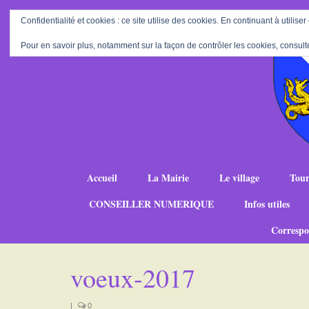
Confidentialité et cookies : ce site utilise des cookies. En continuant à utiliser
Pour en savoir plus, notamment sur la façon de contrôler les cookies, consult
Accueil
La Mairie
Le village
Tour
CONSEILLER NUMERIQUE
Infos utiles
Correspo
voeux-2017
|
0