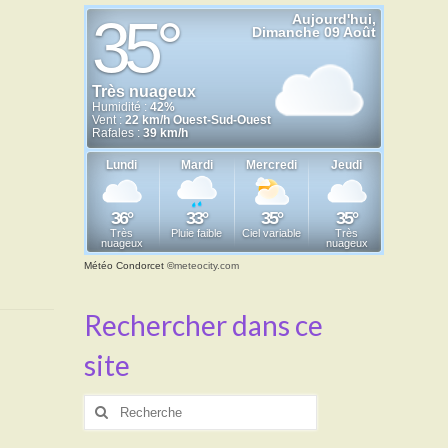
Météo Condorcet
©
meteocity.com
Rechercher dans ce
site
Rechercher
: