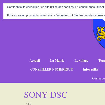
Confidentialité et cookies : ce site utilise des cookies. En continuant à utiliser
Pour en savoir plus, notamment sur la façon de contrôler les cookies, consult
Accueil
La Mairie
Le village
Tour
CONSEILLER NUMERIQUE
Infos utiles
Correspo
SONY DSC
|
0