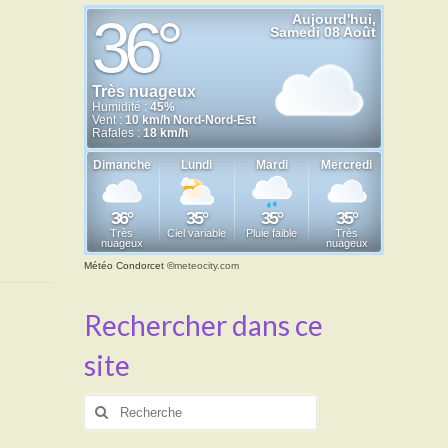
Météo Condorcet
©
meteocity.com
Rechercher dans ce
site
Rechercher
: