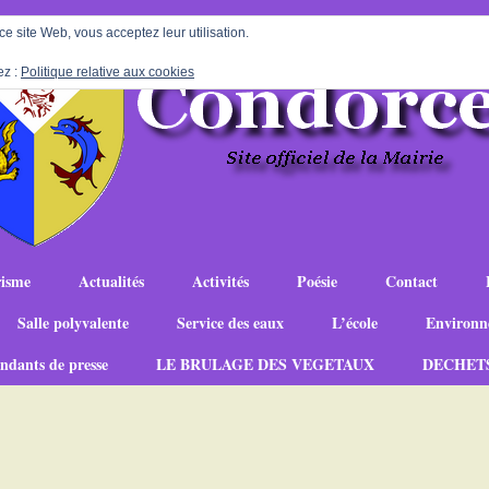
 ce site Web, vous acceptez leur utilisation.
ez :
Politique relative aux cookies
isme
Actualités
Activités
Poésie
Contact
Salle polyvalente
Service des eaux
L’école
Environn
ndants de presse
LE BRULAGE DES VEGETAUX
DECHET