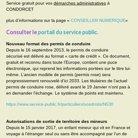
Service gratuit pour vos
démarches administratives
à
CONDORCET
Activités
plus d’informations sur la page «
CONSEILLER NUMERIQUE
«
Poésie
Consulter le
portail du service public
.
Contact
Nouveau format des permis de conduire
Heures d’ouverture
Depuis le 16 septembre 2013, le permis de conduire
sécurisé est délivré au format « carte de crédit ». Ce document,
Démarches administratives
gratuit et reconnu dans toute l’Europe, contient une puce
électronique, qui reprend les informations portées sur le titre lui-
CONSEILLER NUMERIQUE
même. L’ancien modèle de permis (permis rose) sera
progressivement renouvelé d’ici 2033. Les titulaires de l’actuel
permis de conduire rose, délivré avant le 19 Janvier n’ont pas à
Infos utiles
en demander l’échange. Le système de points est maintenu.
Salle polyvalente
https://www.service-public.fr/particuliers/vosdroits/N530
Service des eaux
Autorisations de sortie de territoire des mineurs
L’école
Depuis le 15 janvier 2017, un enfant mineur qui vit en France et
voyage à l’étranger seul ou sans être accompagné par l’un de
Environnement