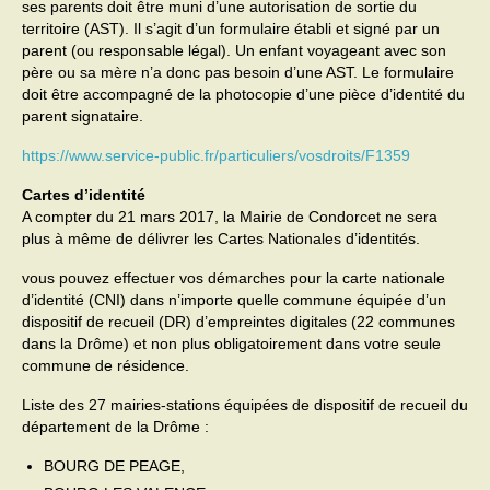
ses parents doit être muni d’une autorisation de sortie du
territoire (AST). Il s’agit d’un formulaire établi et signé par un
Transport
parent (ou responsable légal). Un enfant voyageant avec son
père ou sa mère n’a donc pas besoin d’une AST. Le formulaire
Cimetière
doit être accompagné de la photocopie d’une pièce d’identité du
parent signataire.
Culte
https://www.service-public.fr/particuliers/vosdroits/F1359
Correspondants de presse
Cartes d’identité
A compter du 21 mars 2017, la Mairie de Condorcet ne sera
LE BRULAGE DES VEGETAUX
plus à même de délivrer les Cartes Nationales d’identités.
DECHETS VERTS
vous pouvez effectuer vos démarches pour la carte nationale
d’identité (CNI) dans n’importe quelle commune équipée d’un
dispositif de recueil (DR) d’empreintes digitales (22 communes
dans la Drôme) et non plus obligatoirement dans votre seule
commune de résidence.
Liste des 27 mairies-stations équipées de dispositif de recueil du
département de la Drôme :
BOURG DE PEAGE,