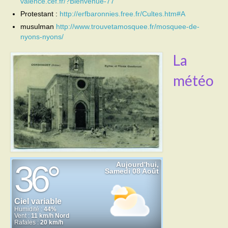
valence.cef.fr/?Bienvenue-77
Protestant :
http://erfbaronnies.free.fr/Cultes.htm#A
Activités
musulman
http://www.trouvetamosquee.fr/mosquee-de-
nyons-nyons/
Poésie
La
Contact
météo
Heures d’ouverture
Démarches administratives
CONSEILLER NUMERIQUE
Infos utiles
Salle polyvalente
Service des eaux
L’école
Environnement