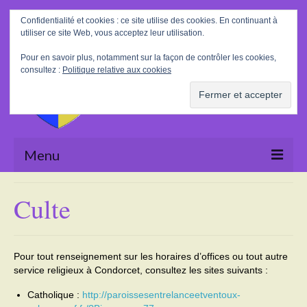
Rechercher
Confidentialité et cookies : ce site utilise des cookies. En continuant à
:
utiliser ce site Web, vous acceptez leur utilisation.
Pour en savoir plus, notamment sur la façon de contrôler les cookies,
consultez :
Politique relative aux cookies
Menu
Accueil
Culte
La Mairie
Le village
Pour tout renseignement sur les horaires d’offices ou tout autre
service religieux à Condorcet, consultez les sites suivants :
Tourisme
Catholique :
http://paroissesentrelanceetventoux-
Actualités