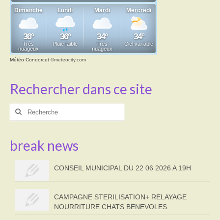
Transport
Cimetière
Culte
Météo Condorcet
©
meteocity.com
Correspondants de presse
Rechercher dans ce site
LE BRULAGE DES VEGETAUX
Rechercher
:
DECHETS VERTS
break news
CONSEIL MUNICIPAL DU 22 06 2026 A 19H
CAMPAGNE STERILISATION+ RELAYAGE
NOURRITURE CHATS BENEVOLES