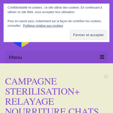
Rechercher
Confidentialité et cookies : ce site utilise des cookies. En continuant à
:
utiliser ce site Web, vous acceptez leur utilisation.
Pour en savoir plus, notamment sur la façon de contrôler les cookies,
consultez :
Politique relative aux cookies
Menu
Accueil
CAMPAGNE
La Mairie
STERILISATION+
Le village
RELAYAGE
Tourisme
NOURRITURE CHATS
Actualités