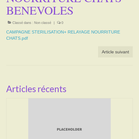
BENEVOLES
Activités
Classé dans :
Non classé
|
0
Poésie
CAMPAGNE STERILISATION+ RELAYAGE NOURRITURE
Contact
CHATS.pdf
Heures d’ouverture
Article suivant
Démarches administratives
CONSEILLER NUMERIQUE
Articles récents
Infos utiles
Salle polyvalente
Service des eaux
L’école
Environnement