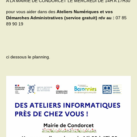
A LA MAIRIE DE CONDORCET LE MERCREDI DE 14H A 17H30
Activités
pour vous aider dans des
Ateliers Numériques et vos
Démarches Administratives (service gratuit) rdv au :
07 85
Poésie
89 90 19
Contact
Heures d’ouverture
ci dessous le planning.
Démarches administratives
CONSEILLER NUMERIQUE
Infos utiles
Salle polyvalente
Service des eaux
L’école
Environnement