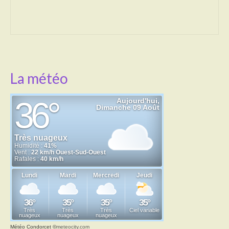
Transport
Cimetière
Culte
La météo
Correspondants de presse
LE BRULAGE DES VEGETAUX
DECHETS VERTS
Météo Condorcet
©
meteocity.com