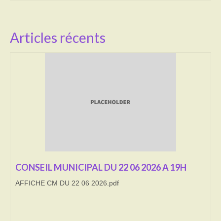
Activités
Articles récents
Poésie
Contact
Heures d’ouverture
Démarches administratives
CONSEILLER NUMERIQUE
Infos utiles
Salle polyvalente
CONSEIL MUNICIPAL DU 22 06 2026 A 19H
Service des eaux
AFFICHE CM DU 22 06 2026.pdf
L’école
Environnement