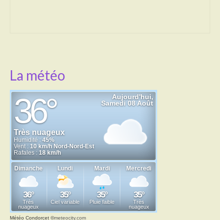
Transport
Cimetière
Culte
La météo
Correspondants de presse
LE BRULAGE DES VEGETAUX
DECHETS VERTS
Météo Condorcet
©
meteocity.com