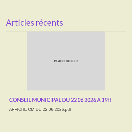
Activités
Articles récents
Poésie
Contact
Heures d’ouverture
Démarches administratives
CONSEILLER NUMERIQUE
Infos utiles
Salle polyvalente
CONSEIL MUNICIPAL DU 22 06 2026 A 19H
Service des eaux
AFFICHE CM DU 22 06 2026.pdf
L’école
Environnement