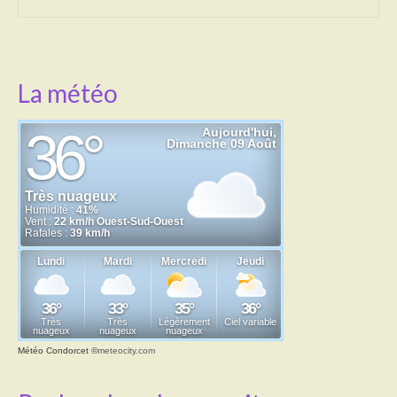
La météo
Météo Condorcet
©
meteocity.com