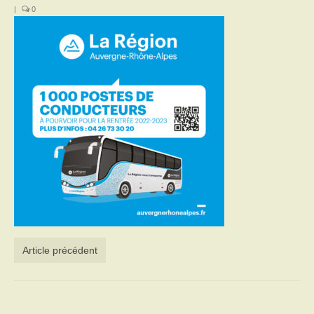
|
0
Activités
Poésie
Contact
Heures d’ouverture
Démarches administratives
CONSEILLER NUMERIQUE
Infos utiles
Salle polyvalente
Article précédent
Service des eaux
L’école
Environnement