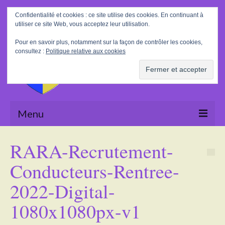
Rechercher
Confidentialité et cookies : ce site utilise des cookies. En continuant à
:
utiliser ce site Web, vous acceptez leur utilisation.
Pour en savoir plus, notamment sur la façon de contrôler les cookies,
consultez :
Politique relative aux cookies
Menu
Accueil
RARA-Recrutement-
La Mairie
Conducteurs-Rentree-
Le village
2022-Digital-
Tourisme
1080x1080px-v1
Actualités