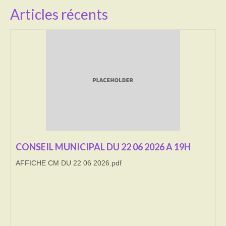
Articles récents
Transport
Cimetière
Culte
Correspondants de presse
LE BRULAGE DES VEGETAUX
DECHETS VERTS
CONSEIL MUNICIPAL DU 22 06 2026 A 19H
AFFICHE CM DU 22 06 2026.pdf