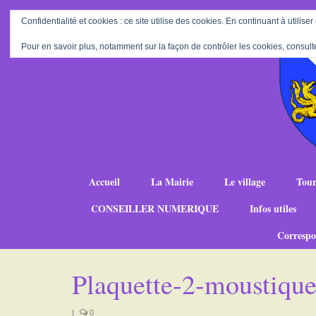
Confidentialité et cookies : ce site utilise des cookies. En continuant à utiliser
Pour en savoir plus, notamment sur la façon de contrôler les cookies, consult
Accueil
La Mairie
Le village
Tour
CONSEILLER NUMERIQUE
Infos utiles
Correspo
Plaquette-2-moustiq
|
0