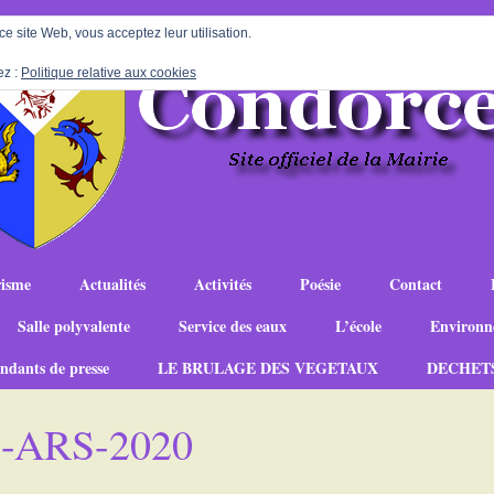
 ce site Web, vous acceptez leur utilisation.
ez :
Politique relative aux cookies
isme
Actualités
Activités
Poésie
Contact
Salle polyvalente
Service des eaux
L’école
Environn
ndants de presse
LE BRULAGE DES VEGETAUX
DECHET
ue-ARS-2020