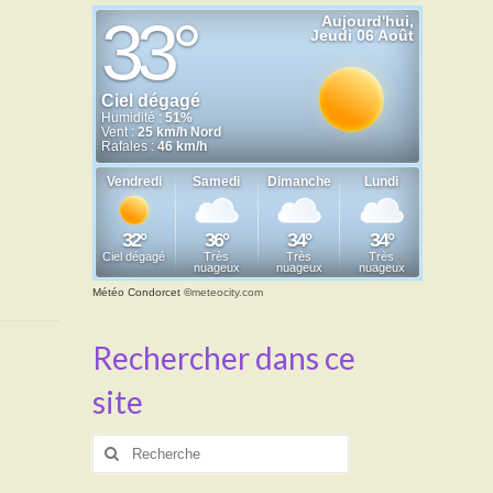
Météo Condorcet
©
meteocity.com
Rechercher dans ce
site
Rechercher
: