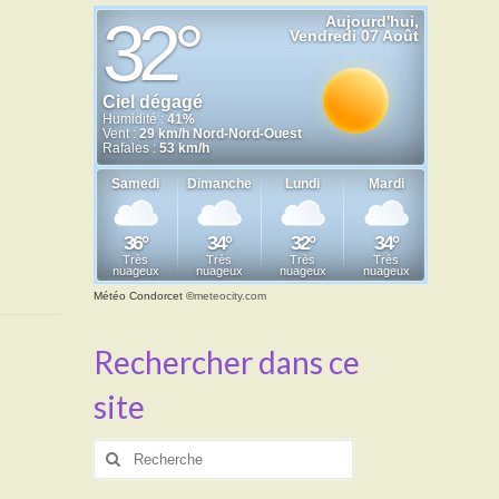
Météo Condorcet
©
meteocity.com
Rechercher dans ce
site
Rechercher
: