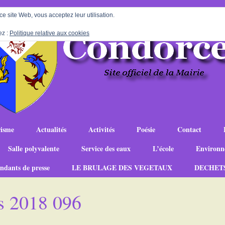
 ce site Web, vous acceptez leur utilisation.
ez :
Politique relative aux cookies
isme
Actualités
Activités
Poésie
Contact
Salle polyvalente
Service des eaux
L’école
Environn
ndants de presse
LE BRULAGE DES VEGETAUX
DECHET
s 2018 096