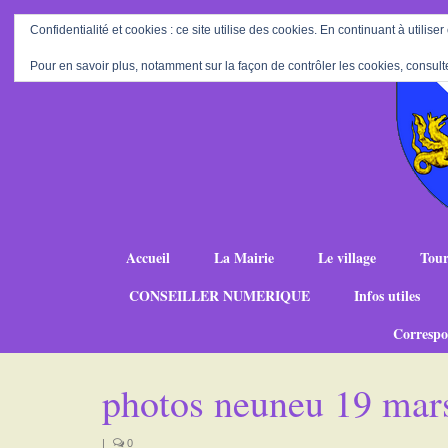
Confidentialité et cookies : ce site utilise des cookies. En continuant à utiliser
Pour en savoir plus, notamment sur la façon de contrôler les cookies, consult
Accueil
La Mairie
Le village
Tour
CONSEILLER NUMERIQUE
Infos utiles
Correspo
photos neuneu 19 mar
|
0