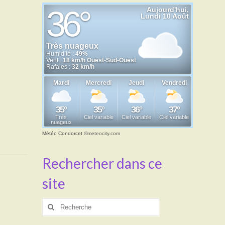
Météo Condorcet
©
meteocity.com
Rechercher dans ce
site
Rechercher
: