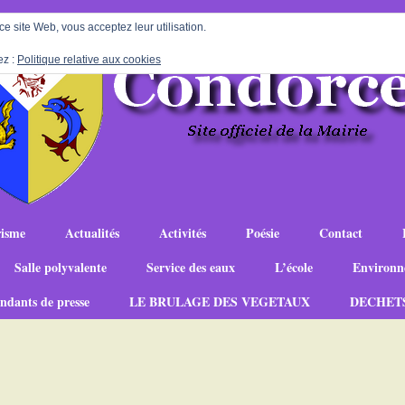
 ce site Web, vous acceptez leur utilisation.
ez :
Politique relative aux cookies
isme
Actualités
Activités
Poésie
Contact
Salle polyvalente
Service des eaux
L’école
Environn
ndants de presse
LE BRULAGE DES VEGETAUX
DECHET