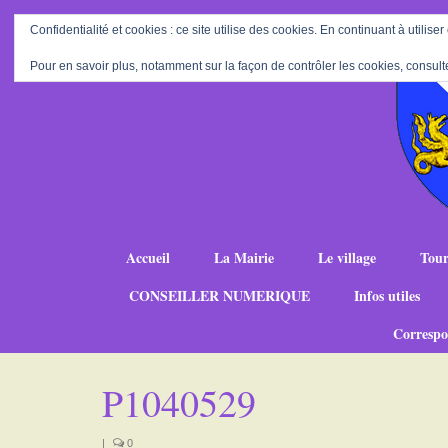
Confidentialité et cookies : ce site utilise des cookies. En continuant à utiliser
Pour en savoir plus, notamment sur la façon de contrôler les cookies, consult
Accueil
La Mairie
Le village
Tour
CONSEILLER NUMERIQUE
Infos utiles
Correspo
P1040529
|
0