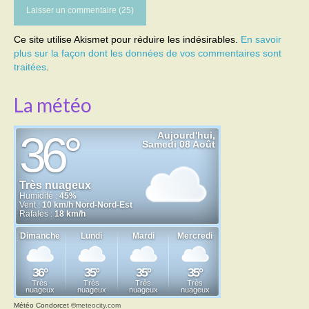
Ce site utilise Akismet pour réduire les indésirables.
En savoir
plus sur la façon dont les données de vos commentaires sont
traitées
.
La météo
Météo Condorcet
©
meteocity.com