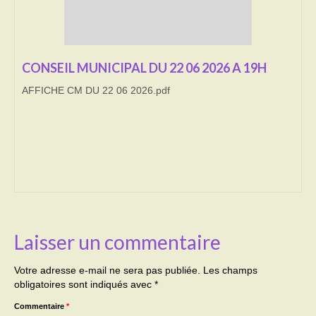
Transport
Cimetière
CONSEIL MUNICIPAL DU 22 06 2026 A 19H
Culte
AFFICHE CM DU 22 06 2026.pdf
Correspondants de presse
LE BRULAGE DES VEGETAUX
DECHETS VERTS
Laisser un commentaire
Votre adresse e-mail ne sera pas publiée.
Les champs
obligatoires sont indiqués avec
*
Commentaire
*