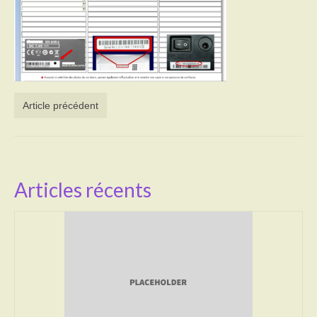
Activités
Poésie
Contact
Article précédent
Heures d’ouverture
Démarches administratives
CONSEILLER NUMERIQUE
Articles récents
Infos utiles
Salle polyvalente
Service des eaux
L’école
Environnement