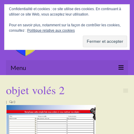
Rechercher
Confidentialité et cookies : ce site utilise des cookies. En continuant à
:
utiliser ce site Web, vous acceptez leur utilisation.
Pour en savoir plus, notamment sur la façon de contrôler les cookies,
consultez :
Politique relative aux cookies
Menu
Accueil
objet volés 2
La Mairie
|
0
Le village
Tourisme
Actualités