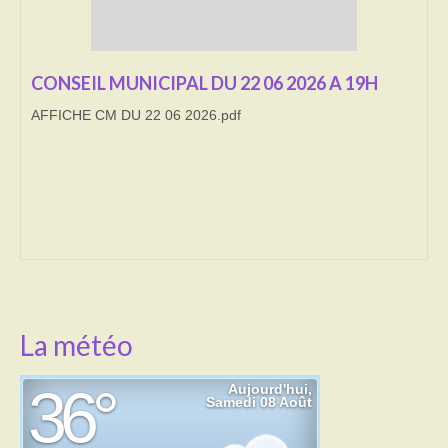
Transport
CONSEIL MUNICIPAL DU 22 06 2026 A 19H
Cimetière
AFFICHE CM DU 22 06 2026.pdf
Culte
Correspondants de presse
LE BRULAGE DES VEGETAUX
DECHETS VERTS
La météo