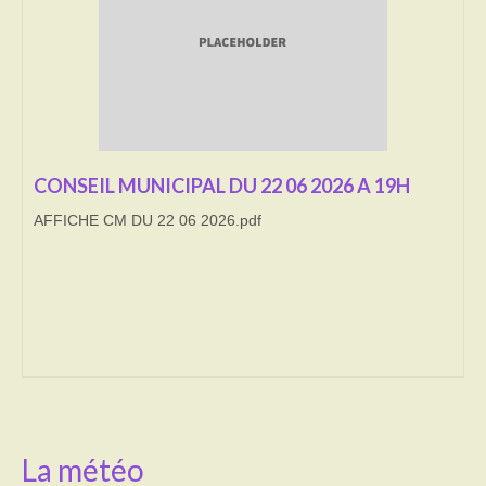
Transport
Cimetière
Culte
Correspondants de presse
CONSEIL MUNICIPAL DU 22 06 2026 A 19H
AFFICHE CM DU 22 06 2026.pdf
LE BRULAGE DES VEGETAUX
DECHETS VERTS
La météo