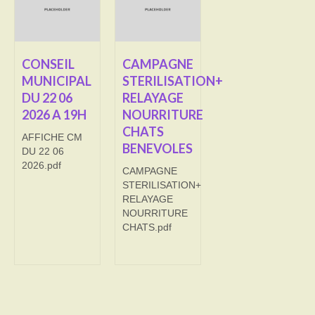
Transport
Cimetière
CONSEIL
CAMPAGNE
MUNICIPAL
STERILISATION+
Culte
DU 22 06
RELAYAGE
2026 A 19H
NOURRITURE
Correspondants de presse
CHATS
AFFICHE CM
LE BRULAGE DES VEGETAUX
BENEVOLES
DU 22 06
2026.pdf
CAMPAGNE
DECHETS VERTS
STERILISATION+
RELAYAGE
NOURRITURE
CHATS.pdf