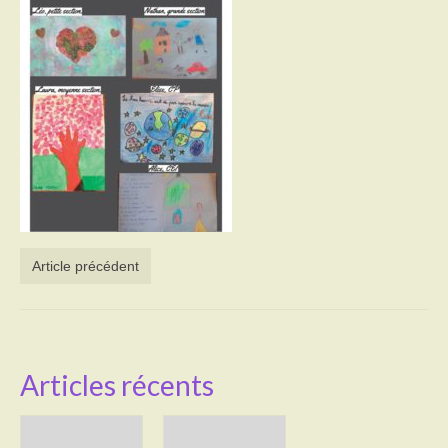
Activités
Poésie
Contact
Heures d’ouverture
Démarches administratives
CONSEILLER NUMERIQUE
Article précédent
Infos utiles
Salle polyvalente
Service des eaux
Articles récents
L’école
Environnement