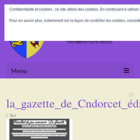
Rechercher
Confidentialité et cookies : ce site utilise des cookies. En continuant à utiliser
:
Pour en savoir plus, notamment sur la façon de contrôler les cookies, consult
Menu
Accueil
la_gazette_de_Cndorcet_éd
La Mairie
Le village
|
0
Tourisme
Actualités