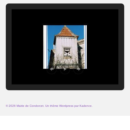
© 2026 Mairie de Condorcet. Un thème Wordpress par
Kadence
.