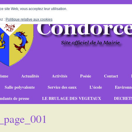
 ce site Web, vous acceptez leur utilisation.
ez :
Politique relative aux cookies
isme
Actualités
Activités
Poésie
Contact
Salle polyvalente
Service des eaux
L’école
Environn
ndants de presse
LE BRULAGE DES VEGETAUX
DECHET
_page_001