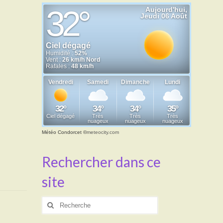
Météo Condorcet
©
meteocity.com
Rechercher dans ce
site
Rechercher
: