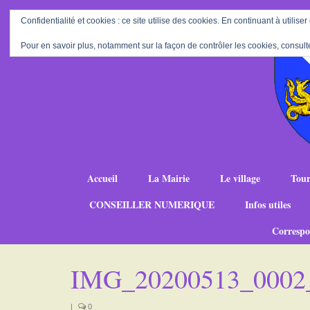
Confidentialité et cookies : ce site utilise des cookies. En continuant à utiliser
Pour en savoir plus, notamment sur la façon de contrôler les cookies, consult
Accueil
La Mairie
Le village
Tour
CONSEILLER NUMERIQUE
Infos utiles
Correspo
IMG_20200513_0002
|
0