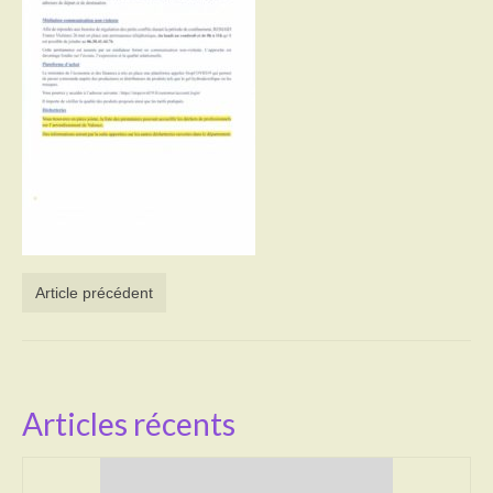
Activités
Poésie
Contact
Heures d’ouverture
Démarches administratives
CONSEILLER NUMERIQUE
Article précédent
Infos utiles
Salle polyvalente
Service des eaux
Articles récents
L’école
Environnement