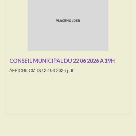
Transport
Cimetière
Culte
Correspondants de presse
CONSEIL MUNICIPAL DU 22 06 2026 A 19H
LE BRULAGE DES VEGETAUX
AFFICHE CM DU 22 06 2026.pdf
DECHETS VERTS