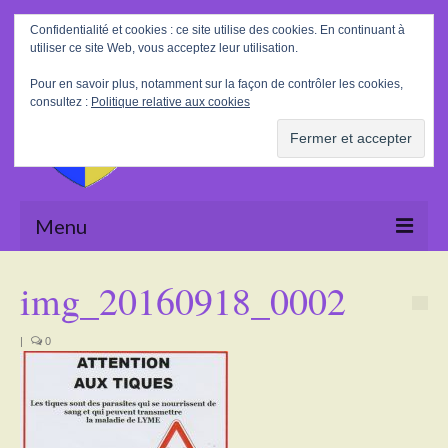
Rechercher
Confidentialité et cookies : ce site utilise des cookies. En continuant à
:
utiliser ce site Web, vous acceptez leur utilisation.
Pour en savoir plus, notamment sur la façon de contrôler les cookies,
consultez :
Politique relative aux cookies
Menu
Accueil
img_20160918_0002
La Mairie
|
0
Le village
Tourisme
Actualités