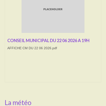
Transport
Cimetière
Culte
Correspondants de presse
CONSEIL MUNICIPAL DU 22 06 2026 A 19H
AFFICHE CM DU 22 06 2026.pdf
LE BRULAGE DES VEGETAUX
DECHETS VERTS
La météo