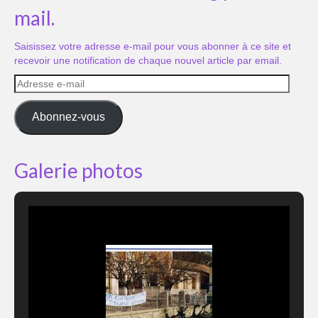
mail.
Saisissez votre adresse e-mail pour vous abonner à ce site et
recevoir une notification de chaque nouvel article par email.
Adresse
e-
mail
Abonnez-vous
Galerie photos