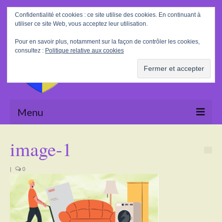
Rechercher
Confidentialité et cookies : ce site utilise des cookies. En continuant à
:
utiliser ce site Web, vous acceptez leur utilisation.
Pour en savoir plus, notamment sur la façon de contrôler les cookies,
consultez :
Politique relative aux cookies
Menu
Accueil
image-1
La Mairie
|
0
Le village
Tourisme
Actualités