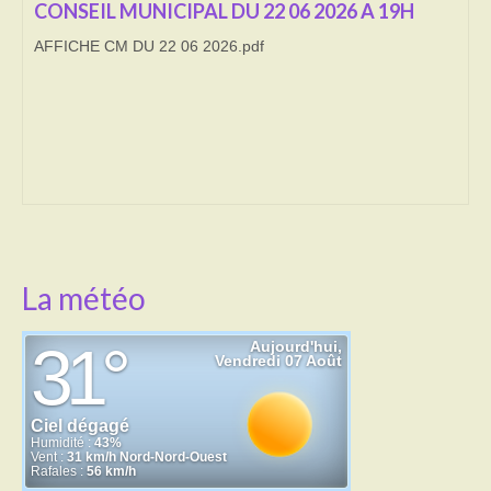
CONSEIL MUNICIPAL DU 22 06 2026 A 19H
Transport
AFFICHE CM DU 22 06 2026.pdf
Cimetière
Culte
Correspondants de presse
LE BRULAGE DES VEGETAUX
DECHETS VERTS
La météo