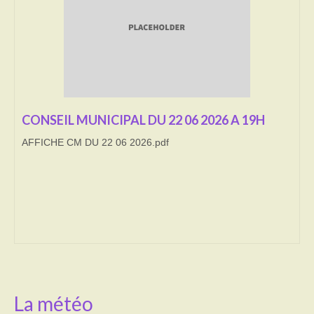
Transport
Cimetière
Culte
Correspondants de presse
CONSEIL MUNICIPAL DU 22 06 2026 A 19H
AFFICHE CM DU 22 06 2026.pdf
LE BRULAGE DES VEGETAUX
DECHETS VERTS
La météo