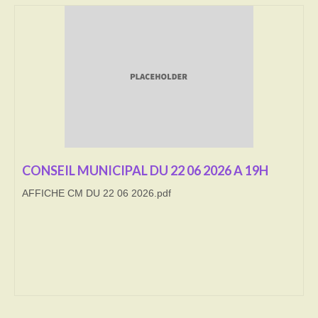
Transport
Cimetière
Culte
Correspondants de presse
LE BRULAGE DES VEGETAUX
CONSEIL MUNICIPAL DU 22 06 2026 A 19H
DECHETS VERTS
AFFICHE CM DU 22 06 2026.pdf