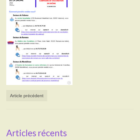
Activités
Poésie
Contact
Heures d’ouverture
Démarches administratives
CONSEILLER NUMERIQUE
Infos utiles
Article précédent
Salle polyvalente
Service des eaux
L’école
Articles récents
Environnement