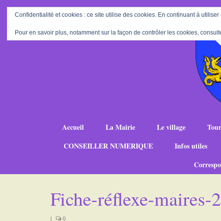
Confidentialité et cookies : ce site utilise des cookies. En continuant à utiliser
Pour en savoir plus, notamment sur la façon de contrôler les cookies, consult
Accueil
La Mairie
Le village
Tour
CONSEILLER NUMERIQUE
Infos utiles
Correspo
Fiche-réflexe-maires
|
0