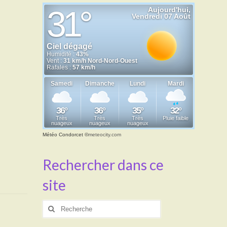
Météo Condorcet
©
meteocity.com
Rechercher dans ce
site
Rechercher
: