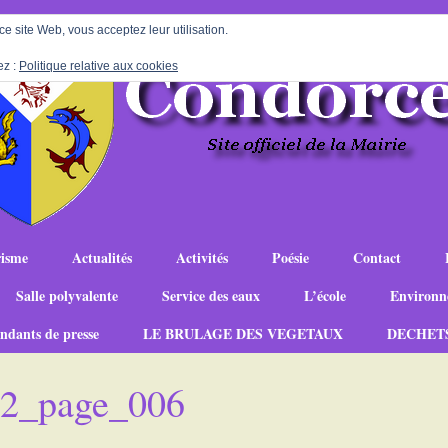
 ce site Web, vous acceptez leur utilisation.
ez :
Politique relative aux cookies
isme
Actualités
Activités
Poésie
Contact
Salle polyvalente
Service des eaux
L’école
Environn
ndants de presse
LE BRULAGE DES VEGETAUX
DECHET
-22_page_006