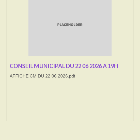
Transport
Cimetière
Culte
Correspondants de presse
LE BRULAGE DES VEGETAUX
CONSEIL MUNICIPAL DU 22 06 2026 A 19H
AFFICHE CM DU 22 06 2026.pdf
DECHETS VERTS