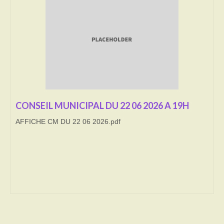
Transport
Cimetière
Culte
Correspondants de presse
LE BRULAGE DES VEGETAUX
CONSEIL MUNICIPAL DU 22 06 2026 A 19H
AFFICHE CM DU 22 06 2026.pdf
DECHETS VERTS