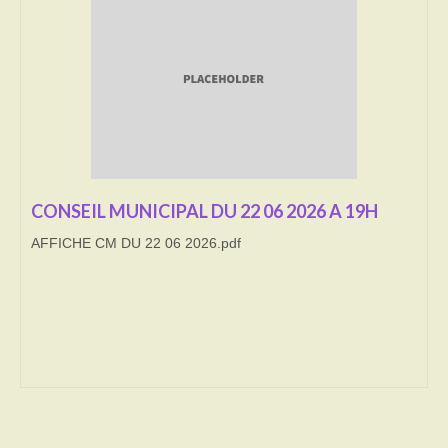
Transport
Cimetière
Culte
Correspondants de presse
LE BRULAGE DES VEGETAUX
CONSEIL MUNICIPAL DU 22 06 2026 A 19H
AFFICHE CM DU 22 06 2026.pdf
DECHETS VERTS