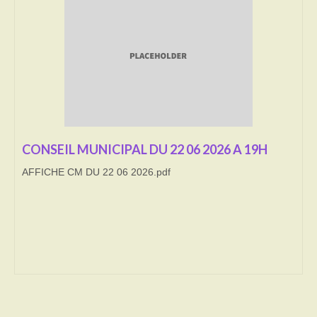
Transport
Cimetière
Culte
Correspondants de presse
LE BRULAGE DES VEGETAUX
CONSEIL MUNICIPAL DU 22 06 2026 A 19H
AFFICHE CM DU 22 06 2026.pdf
DECHETS VERTS