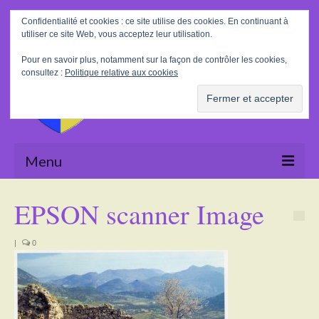
Rechercher
Confidentialité et cookies : ce site utilise des cookies. En continuant à
:
utiliser ce site Web, vous acceptez leur utilisation.
Pour en savoir plus, notamment sur la façon de contrôler les cookies,
consultez :
Politique relative aux cookies
Menu
Accueil
EPSON scanner Image
La Mairie
|
0
Le village
Tourisme
Actualités