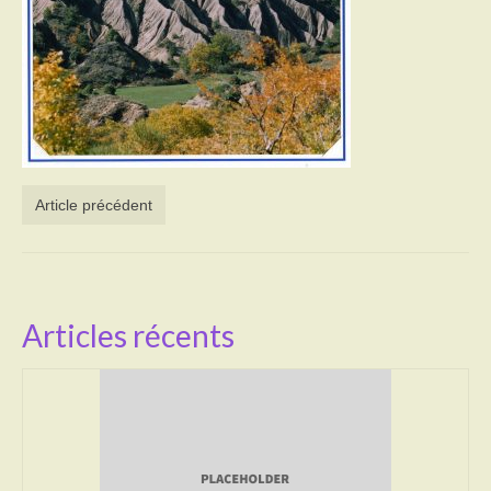
Activités
Poésie
Contact
Heures d’ouverture
Article précédent
Démarches administratives
CONSEILLER NUMERIQUE
Infos utiles
Articles récents
Salle polyvalente
Service des eaux
L’école
Environnement