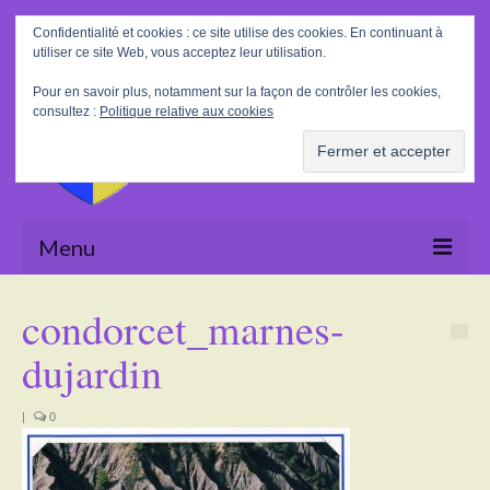
Rechercher
Confidentialité et cookies : ce site utilise des cookies. En continuant à
:
utiliser ce site Web, vous acceptez leur utilisation.
Pour en savoir plus, notamment sur la façon de contrôler les cookies,
consultez :
Politique relative aux cookies
Menu
Accueil
condorcet_marnes-
La Mairie
dujardin
Le village
|
0
Tourisme
Actualités