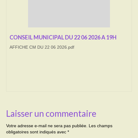
Transport
Cimetière
CONSEIL MUNICIPAL DU 22 06 2026 A 19H
Culte
AFFICHE CM DU 22 06 2026.pdf
Correspondants de presse
LE BRULAGE DES VEGETAUX
DECHETS VERTS
Laisser un commentaire
Votre adresse e-mail ne sera pas publiée.
Les champs
obligatoires sont indiqués avec
*