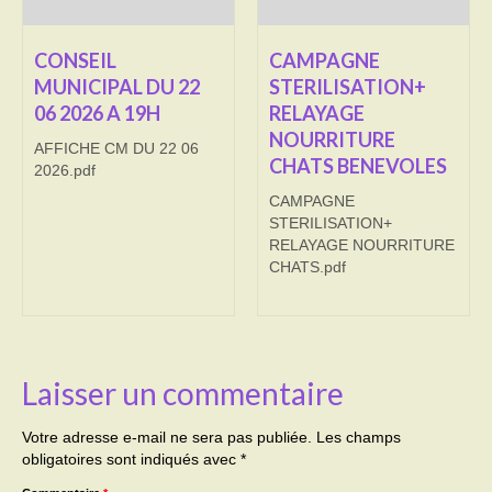
Transport
CONSEIL
CAMPAGNE
MUNICIPAL DU 22
STERILISATION+
Cimetière
06 2026 A 19H
RELAYAGE
Culte
NOURRITURE
AFFICHE CM DU 22 06
CHATS BENEVOLES
2026.pdf
Correspondants de presse
CAMPAGNE
LE BRULAGE DES VEGETAUX
STERILISATION+
RELAYAGE NOURRITURE
CHATS.pdf
DECHETS VERTS
Laisser un commentaire
Votre adresse e-mail ne sera pas publiée.
Les champs
obligatoires sont indiqués avec
*