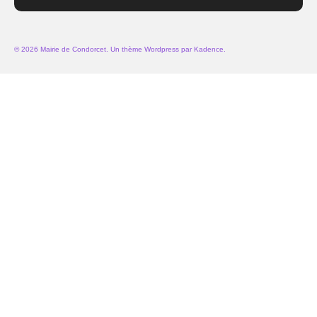
© 2026 Mairie de Condorcet. Un thème Wordpress par
Kadence
.