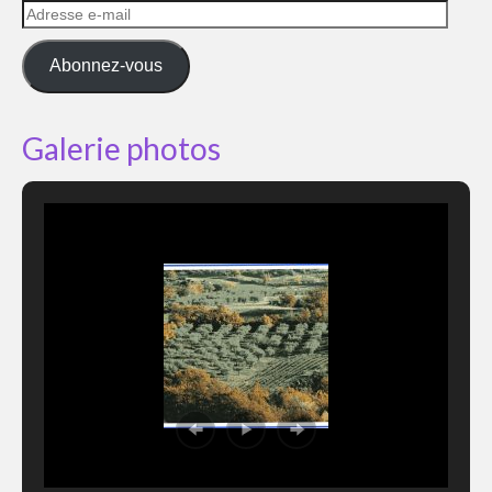
Adresse
e-
mail
Abonnez-vous
Galerie photos