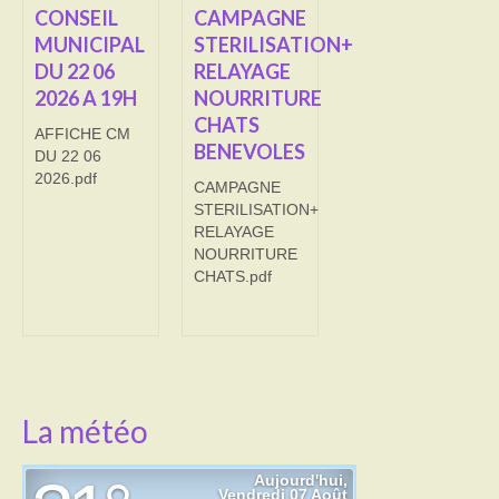
CONSEIL
CAMPAGNE
MUNICIPAL
STERILISATION+
Transport
DU 22 06
RELAYAGE
Cimetière
2026 A 19H
NOURRITURE
CHATS
AFFICHE CM
Culte
BENEVOLES
DU 22 06
2026.pdf
Correspondants de presse
CAMPAGNE
STERILISATION+
LE BRULAGE DES VEGETAUX
RELAYAGE
NOURRITURE
DECHETS VERTS
CHATS.pdf
La météo