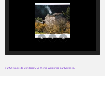
© 2026 Mairie de Condorcet. Un thème Wordpress par
Kadence
.