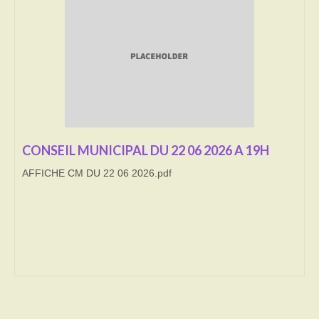
Transport
Cimetière
Culte
Correspondants de presse
LE BRULAGE DES VEGETAUX
CONSEIL MUNICIPAL DU 22 06 2026 A 19H
AFFICHE CM DU 22 06 2026.pdf
DECHETS VERTS