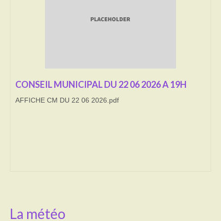
Transport
Cimetière
Culte
Correspondants de presse
CONSEIL MUNICIPAL DU 22 06 2026 A 19H
AFFICHE CM DU 22 06 2026.pdf
LE BRULAGE DES VEGETAUX
DECHETS VERTS
La météo