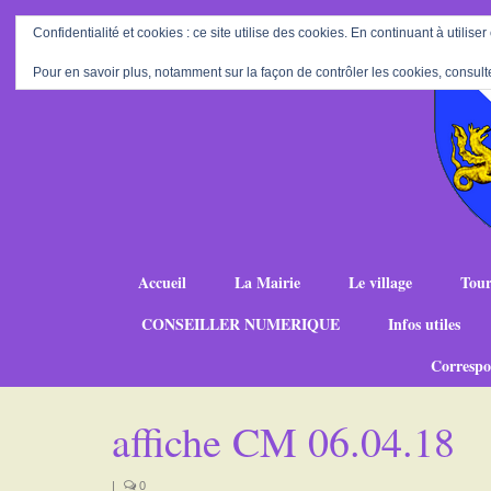
Confidentialité et cookies : ce site utilise des cookies. En continuant à utiliser
Pour en savoir plus, notamment sur la façon de contrôler les cookies, consult
Accueil
La Mairie
Le village
Tour
CONSEILLER NUMERIQUE
Infos utiles
Correspo
affiche CM 06.04.18
|
0