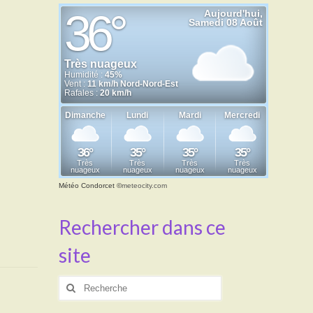
Météo Condorcet
©
meteocity.com
Rechercher dans ce
site
Rechercher
: