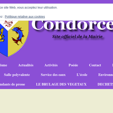
 ce site Web, vous acceptez leur utilisation.
ez :
Politique relative aux cookies
isme
Actualités
Activités
Poésie
Contact
Salle polyvalente
Service des eaux
L’école
Environn
ndants de presse
LE BRULAGE DES VEGETAUX
DECHET