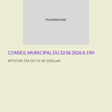
Transport
Cimetière
Culte
Correspondants de presse
LE BRULAGE DES VEGETAUX
CONSEIL MUNICIPAL DU 22 06 2026 A 19H
AFFICHE CM DU 22 06 2026.pdf
DECHETS VERTS