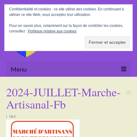
Rechercher
Confidentialité et cookies : ce site utilise des cookies. En continuant à
:
utiliser ce site Web, vous acceptez leur utilisation.
Pour en savoir plus, notamment sur la façon de contrôler les cookies,
consultez :
Politique relative aux cookies
Menu
Accueil
2024-JUILLET-Marche-
La Mairie
Artisanal-Fb
Le village
|
0
Tourisme
Actualités