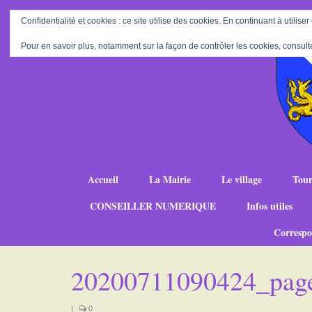
Confidentialité et cookies : ce site utilise des cookies. En continuant à utiliser
Pour en savoir plus, notamment sur la façon de contrôler les cookies, consult
Accueil
La Mairie
Le village
Tour
CONSEILLER NUMERIQUE
Infos utiles
Correspo
20200711090424_pag
|
0