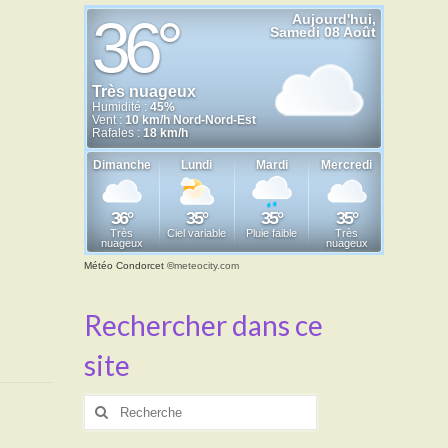
Météo Condorcet
©
meteocity.com
Rechercher dans ce
site
Rechercher
: