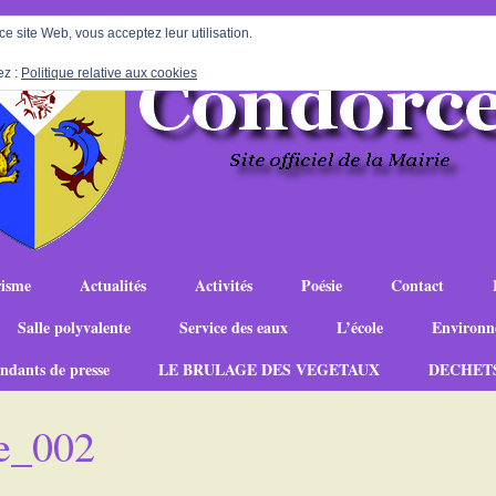
 ce site Web, vous acceptez leur utilisation.
ez :
Politique relative aux cookies
isme
Actualités
Activités
Poésie
Contact
Salle polyvalente
Service des eaux
L’école
Environn
ndants de presse
LE BRULAGE DES VEGETAUX
DECHET
e_002