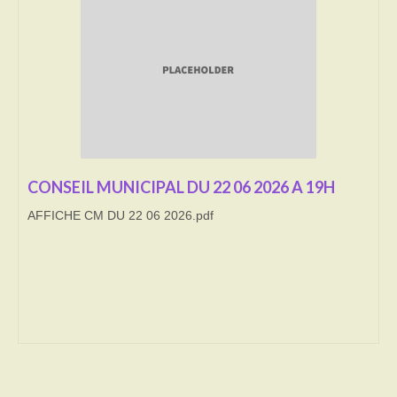
Transport
Cimetière
Culte
Correspondants de presse
LE BRULAGE DES VEGETAUX
CONSEIL MUNICIPAL DU 22 06 2026 A 19H
AFFICHE CM DU 22 06 2026.pdf
DECHETS VERTS