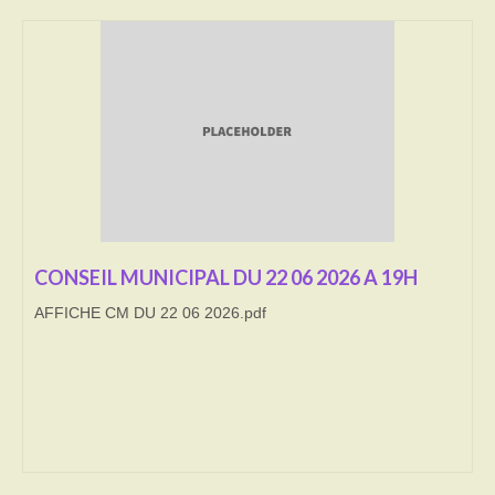
Transport
Cimetière
Culte
Correspondants de presse
LE BRULAGE DES VEGETAUX
DECHETS VERTS
CONSEIL MUNICIPAL DU 22 06 2026 A 19H
AFFICHE CM DU 22 06 2026.pdf